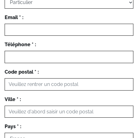
Email * :
Téléphone * :
Code postal * :
Ville * :
Pays * :