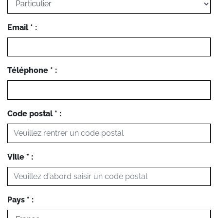
Email * :
Téléphone * :
Code postal * :
Ville * :
Pays * :