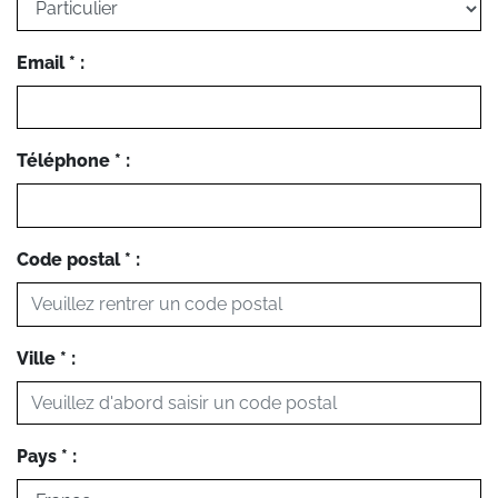
Email * :
Téléphone * :
Code postal * :
Ville * :
Pays * :