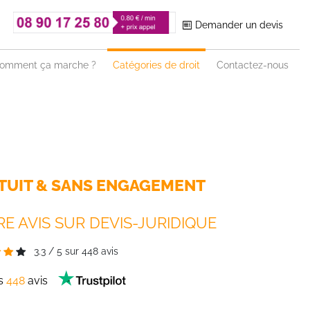
Demander un devis
omment ça marche ?
Catégories de droit
Contactez-nous
TUIT & SANS ENGAGEMENT
E AVIS SUR DEVIS-JURIDIQUE
3.3
/
5
sur
448
avis
es
448
avis