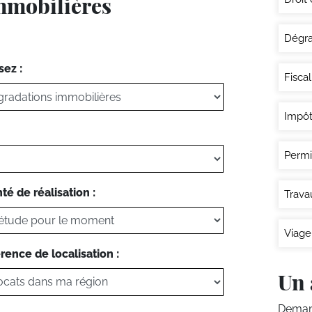
immobilières
Dégra
sez :
Fisca
Impôt
Permi
té de réalisation :
Trava
Viage
rence de localisation :
Un 
Demand