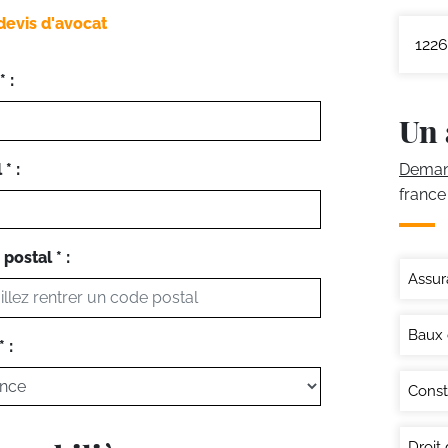
devis d'avocat
1226
 :
Un 
* :
Demand
france
postal * :
Assur
Baux
 :
Const
Droit