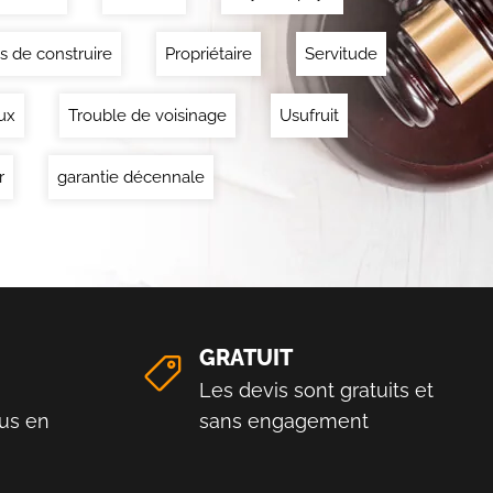
s de construire
Propriétaire
Servitude
ux
Trouble de voisinage
Usufruit
r
garantie décennale
GRATUIT
Les devis sont gratuits et
us en
sans engagement