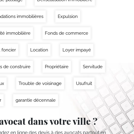
dations immobilières
Expulsion
lité immobilière
Fonds de commerce
 foncier
Location
Loyer impayé
s de construire
Propriétaire
Servitude
ux
Trouble de voisinage
Usufruit
r
garantie décennale
avocat dans votre ville ?
ez en ligne des devis
à des avocats partout en