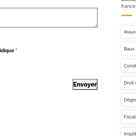
france
Assur
Baux
idique
*
Const
Droit
Envoyer
Dégra
Fisca
Impôt