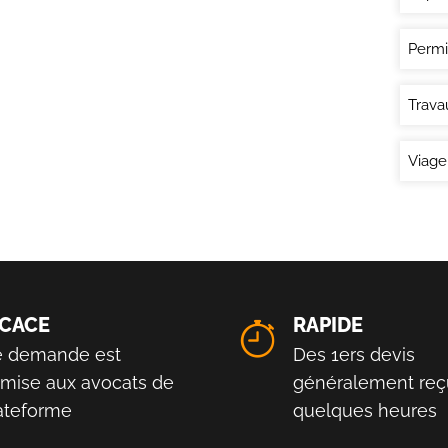
Permi
Trava
Viage
ICACE
RAPIDE
e demande est
Des 1ers devis
smise aux avocats de
généralement reç
lateforme
quelques heures