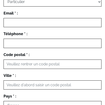
Email * :
Téléphone * :
Code postal * :
Ville * :
Pays * :