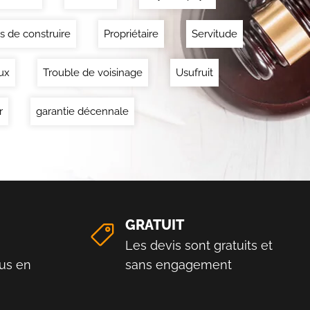
s de construire
Propriétaire
Servitude
ux
Trouble de voisinage
Usufruit
r
garantie décennale
GRATUIT
Les devis sont gratuits et
us en
sans engagement