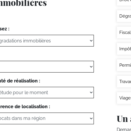
immobilières
Dégra
sez :
Fisca
Impôt
Permi
té de réalisation :
Trava
Viage
rence de localisation :
Un 
Demand