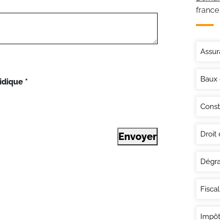
france
Assur
Baux
idique
*
Const
Droit
Envoyer
Dégra
Fisca
Impôt