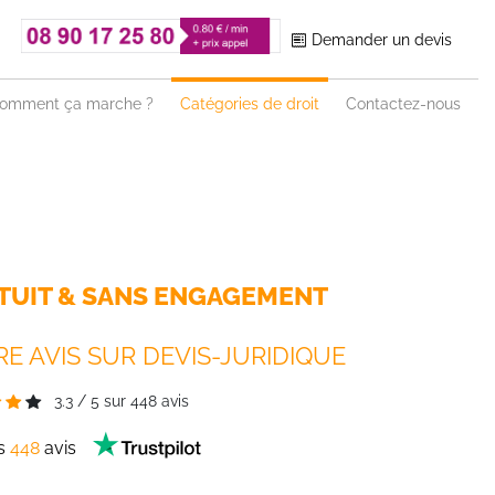
Demander un devis
omment ça marche ?
Catégories de droit
Contactez-nous
TUIT & SANS ENGAGEMENT
E AVIS SUR DEVIS-JURIDIQUE
3.3
/
5
sur
448
avis
es
448
avis