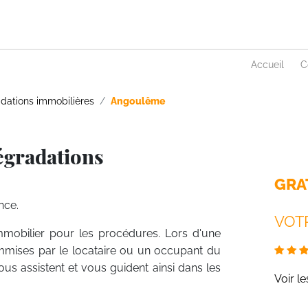
Accueil
C
dations immobilières
Angoulême
égradations
GRA
nce.
VOTR
mmobilier pour les procédures. Lors d'une
mmises par le locataire ou un occupant du
vous assistent et vous guident ainsi dans les
Voir l