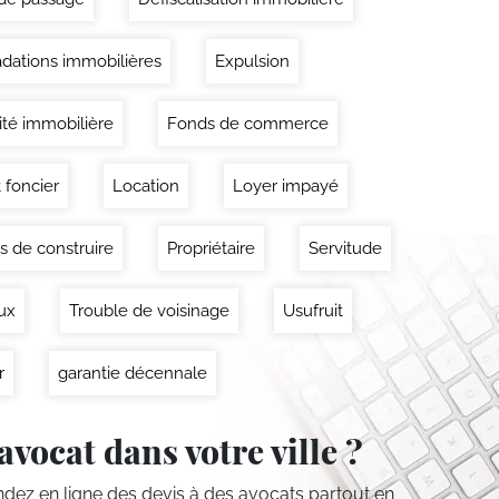
dations immobilières
Expulsion
lité immobilière
Fonds de commerce
 foncier
Location
Loyer impayé
s de construire
Propriétaire
Servitude
ux
Trouble de voisinage
Usufruit
r
garantie décennale
avocat dans votre ville ?
ez en ligne des devis
à des avocats partout en