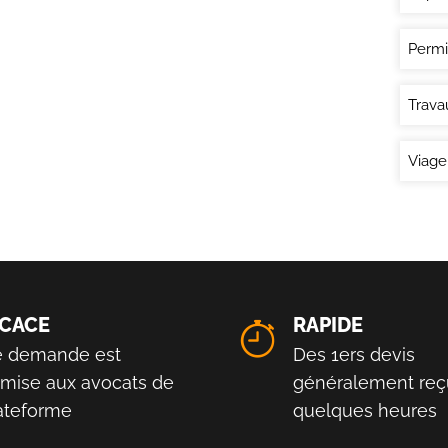
Permi
Trava
Viage
ICACE
RAPIDE
e demande est
Des 1ers devis
smise aux avocats de
généralement reç
lateforme
quelques heures