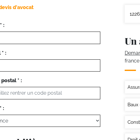
devis d'avocat
1226
 :
Un 
* :
Demand
france
postal * :
Assur
Baux
 :
Const
Droit