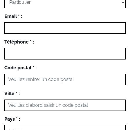
Email * :
Téléphone * :
Code postal * :
Ville * :
Pays * :