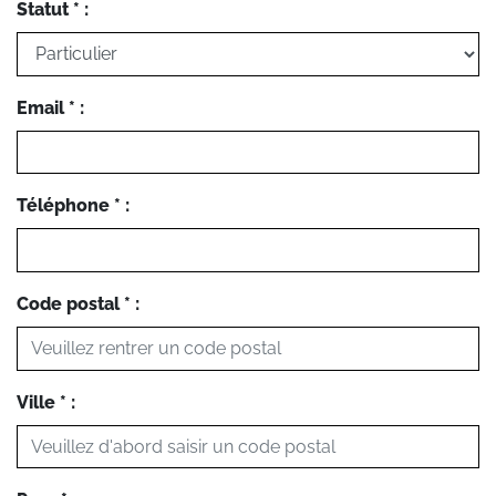
Statut * :
Email * :
Téléphone * :
Code postal * :
Ville * :