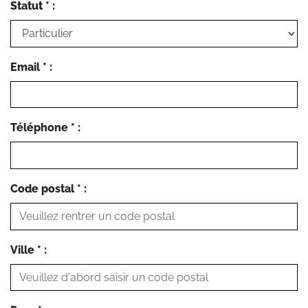
Statut * :
Email * :
Téléphone * :
Code postal * :
Ville * :