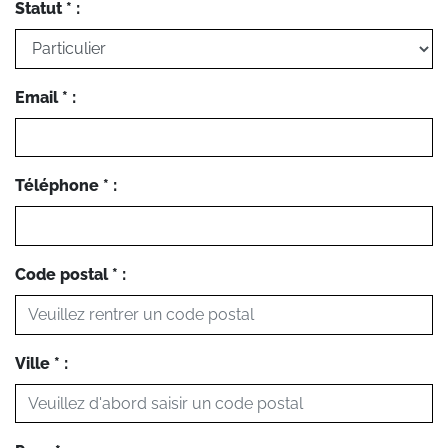
Statut * :
Email * :
Téléphone * :
Code postal * :
Ville * :