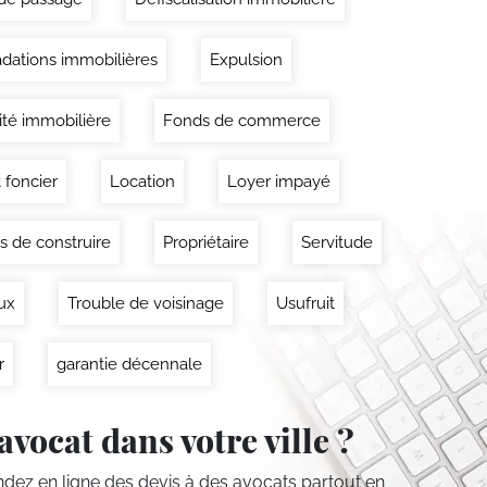
dations immobilières
Expulsion
lité immobilière
Fonds de commerce
 foncier
Location
Loyer impayé
s de construire
Propriétaire
Servitude
ux
Trouble de voisinage
Usufruit
r
garantie décennale
avocat dans votre ville ?
ez en ligne des devis
à des avocats partout en