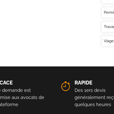
Permi
Trava
Viage
ICACE
RAPIDE
e demande est
Des 1ers devis
smise aux avocats de
généralement reç
lateforme
quelques heures