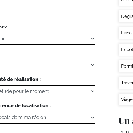
Dégra
sez :
Fisca
Impôt
Permi
té de réalisation :
Trava
Viage
rence de localisation :
Un 
Demand