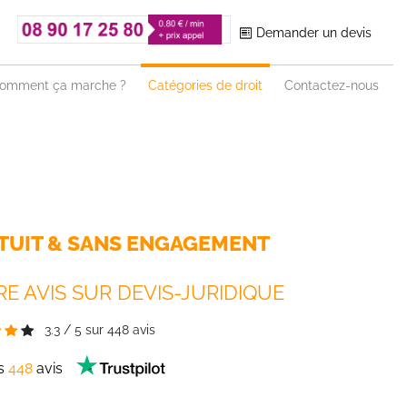
Demander un devis
omment ça marche ?
Catégories de droit
Contactez-nous
TUIT & SANS ENGAGEMENT
E AVIS SUR DEVIS-JURIDIQUE
3.3
/
5
sur
448
avis
es
448
avis