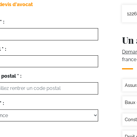
devis d'avocat
1226
 :
Un 
* :
Demand
france
postal * :
Assur
Baux
 :
Const
Droit