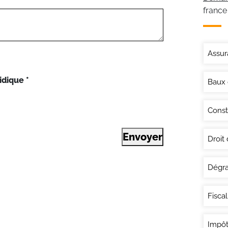
france
Assur
idique
*
Baux
Const
Envoyer
Droit
Dégra
Fisca
Impôt