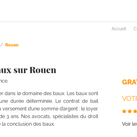
Accueil
C
Rouen
aux sur Rouen
GRA
nce.
lier dans le domaine des baux. Les baux sont
VOTR
une durée déterminée. Le contrat de bail
du versement d’une somme d’argent : le loyer.
e de 3 ans. Nos avocats, spécialistes du droit
 la conclusion des baux.
Voir l