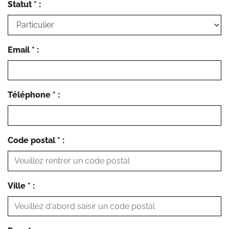
Statut * :
Email * :
Téléphone * :
Code postal * :
Ville * :