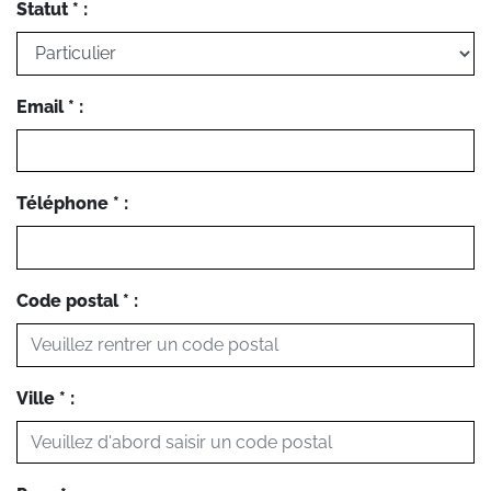
Statut * :
Email * :
Téléphone * :
Code postal * :
Ville * :