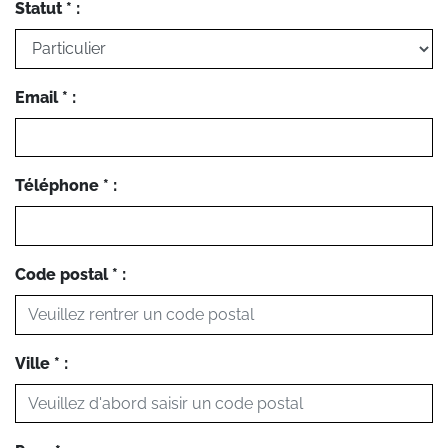
Statut * :
Email * :
Téléphone * :
Code postal * :
Ville * :