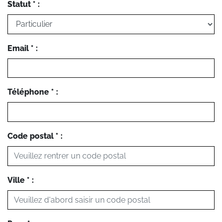
Statut * :
Email * :
Téléphone * :
Code postal * :
Ville * :