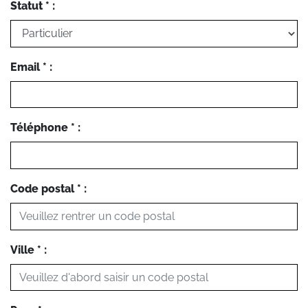
Statut * :
Email * :
Téléphone * :
Code postal * :
Ville * :