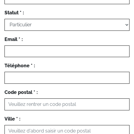
Statut * :
Email * :
Téléphone * :
Code postal * :
Ville * :