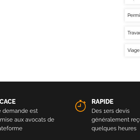
Permi
Trava
Viage
ICACE
RAPIDE
e demande est
Des 1ers devis
smise aux avocats de
généralement reç
lateforme
quelques heures