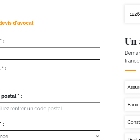
1226
devis d'avocat
Un 
 :
Demand
france
* :
Assur
postal * :
Baux
Const
 :
Droit