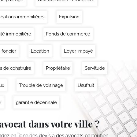
dations immobilières
Expulsion
lité immobilière
Fonds de commerce
 foncier
Location
Loyer impayé
s de construire
Propriétaire
Servitude
ux
Trouble de voisinage
Usufruit
r
garantie décennale
avocat dans votre ville ?
ez en ligne des devis
à des avocats partout en