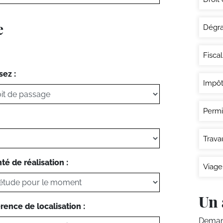
e
Dégra
Fisca
sez :
Impôt
Permi
Trava
té de réalisation :
Viage
Un 
rence de localisation :
Demand