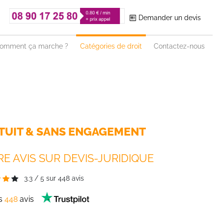
Demander un devis
omment ça marche ?
Catégories de droit
Contactez-nous
TUIT & SANS ENGAGEMENT
E AVIS SUR DEVIS-JURIDIQUE
3.3
/
5
sur
448
avis
es
448
avis