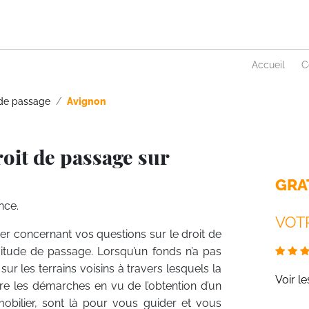
Accueil
C
 de passage
Avignon
oit de passage sur
GRA
nce.
VOTR
ier concernant vos questions sur le droit de
itude de passage. Lorsqu’un fonds n’a pas
sur les terrains voisins à travers lesquels la
Voir l
tre les démarches en vu de l’obtention d’un
mobilier, sont là pour vous guider et vous