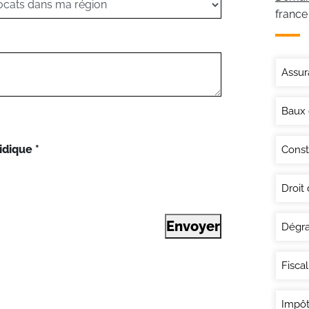
france
Assur
Baux
idique
*
Const
Droit
Envoyer
Dégra
Fisca
Impôt