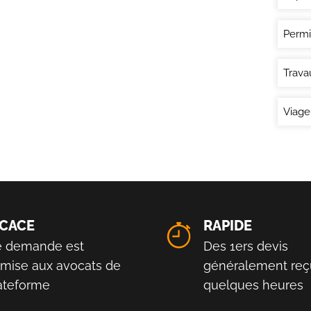
Permi
Trava
Viage
ICACE
RAPIDE
e demande est
Des 1ers devis
smise aux avocats de
généralement reç
lateforme
quelques heures