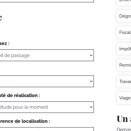
e
Dégra
Fisca
sez :
Impôt
Permi
Trava
té de réalisation :
Viage
Un 
rence de localisation :
Demand