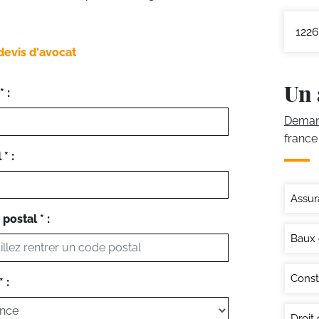
1226
devis d'avocat
Un 
 :
Demand
france
* :
Assur
postal * :
Baux
Const
 :
Droit