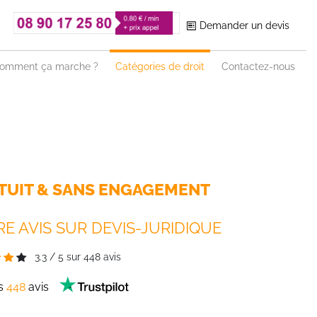
Demander un devis
omment ça marche ?
Catégories de droit
Contactez-nous
TUIT & SANS ENGAGEMENT
E AVIS SUR DEVIS-JURIDIQUE
3.3
/
5
sur
448
avis
es
448
avis