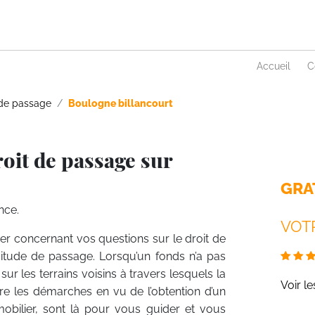
Accueil
C
 de passage
Boulogne billancourt
oit de passage sur
GRA
nce.
VOTR
ier concernant vos questions sur le droit de
itude de passage. Lorsqu’un fonds n’a pas
sur les terrains voisins à travers lesquels la
Voir l
tre les démarches en vu de l’obtention d’un
mobilier, sont là pour vous guider et vous