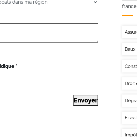
france
Assur
Baux
idique
*
Const
Droit
Envoyer
Dégra
Fisca
Impôt