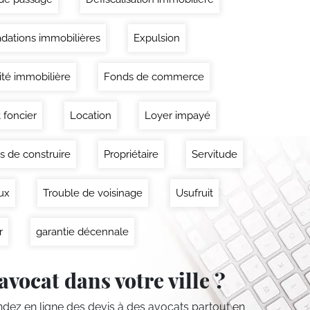
dations immobilières
Expulsion
lité immobilière
Fonds de commerce
 foncier
Location
Loyer impayé
s de construire
Propriétaire
Servitude
ux
Trouble de voisinage
Usufruit
r
garantie décennale
avocat dans votre ville ?
ez en ligne des devis
à des avocats partout en