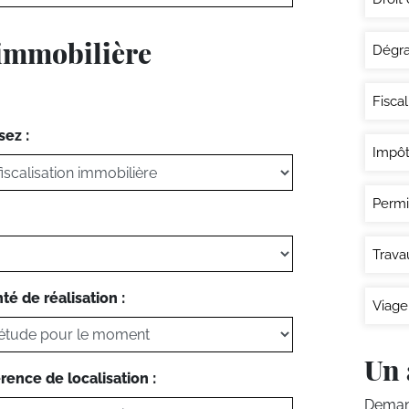
 immobilière
Dégra
Fisca
sez :
Impôt
Permi
Trava
té de réalisation :
Viage
Un 
rence de localisation :
Demand