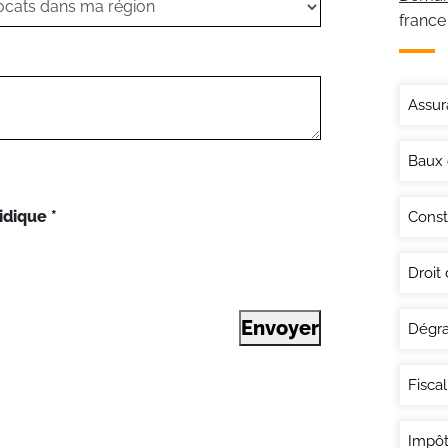
france
Assur
Baux
idique
*
Const
Droit
Envoyer
Dégra
Fisca
Impôt