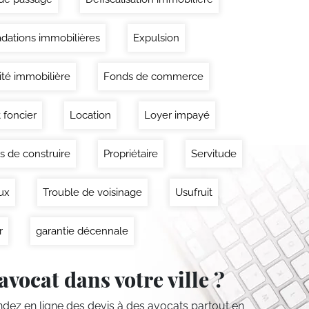
dations immobilières
Expulsion
lité immobilière
Fonds de commerce
 foncier
Location
Loyer impayé
s de construire
Propriétaire
Servitude
ux
Trouble de voisinage
Usufruit
r
garantie décennale
avocat dans votre ville ?
ez en ligne des devis
à des avocats partout en