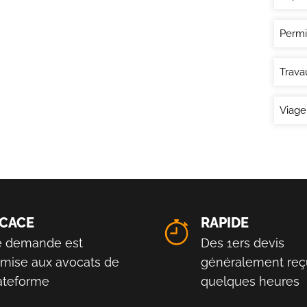
Permi
Trava
Viage
ICACE
RAPIDE
e demande est
Des 1ers devis
smise aux avocats de
généralement reç
lateforme
quelques heures