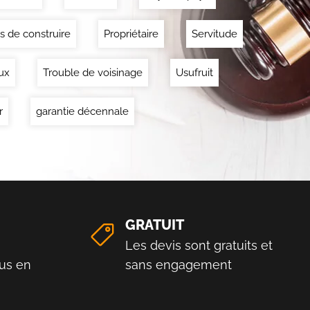
s de construire
Propriétaire
Servitude
ux
Trouble de voisinage
Usufruit
r
garantie décennale
GRATUIT
Les devis sont gratuits et
us en
sans engagement