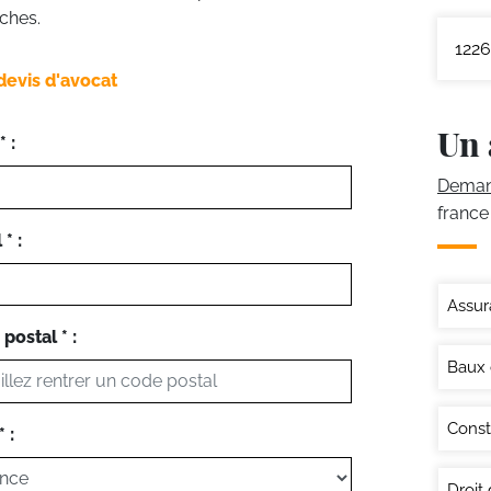
ches.
1226
devis d'avocat
Un 
 :
Demand
france
* :
Assur
postal * :
Baux
Const
 :
Droit