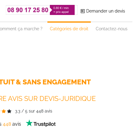
Demander un devis
omment ça marche ?
Catégories de droit
Contactez-nous
TUIT & SANS ENGAGEMENT
E AVIS SUR DEVIS-JURIDIQUE
3.3
/
5
sur
448
avis
es
448
avis