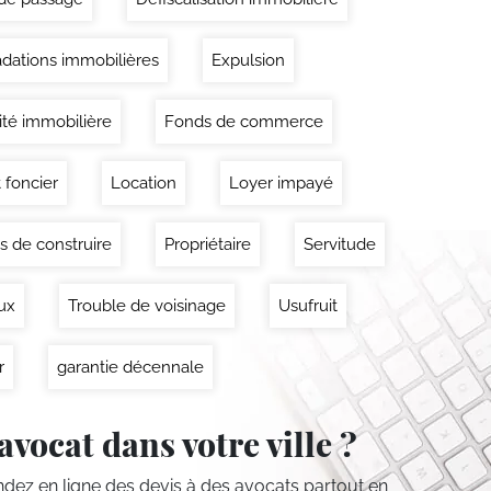
dations immobilières
Expulsion
lité immobilière
Fonds de commerce
 foncier
Location
Loyer impayé
s de construire
Propriétaire
Servitude
ux
Trouble de voisinage
Usufruit
r
garantie décennale
avocat dans votre ville ?
ez en ligne des devis
à des avocats partout en