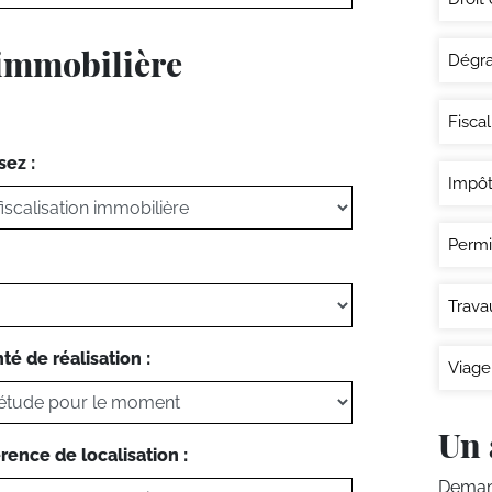
 immobilière
Dégra
Fisca
sez :
Impôt
Permi
Trava
té de réalisation :
Viage
Un 
rence de localisation :
Demand