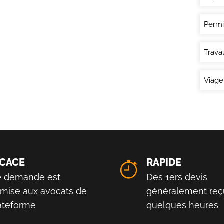
Permi
Trava
Viage
ICACE
RAPIDE
e demande est
Des 1ers devis
smise aux avocats de
généralement reç
lateforme
quelques heures