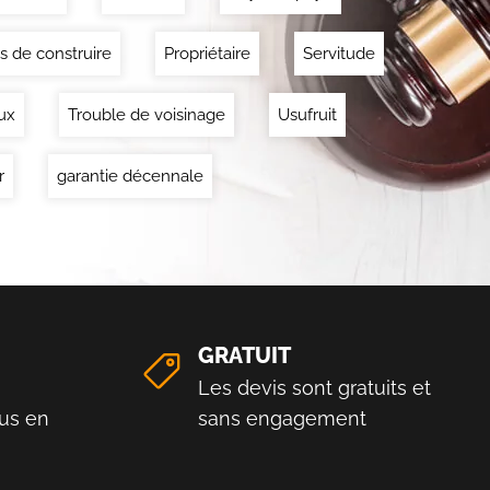
s de construire
Propriétaire
Servitude
ux
Trouble de voisinage
Usufruit
r
garantie décennale
GRATUIT
Les devis sont gratuits et
us en
sans engagement