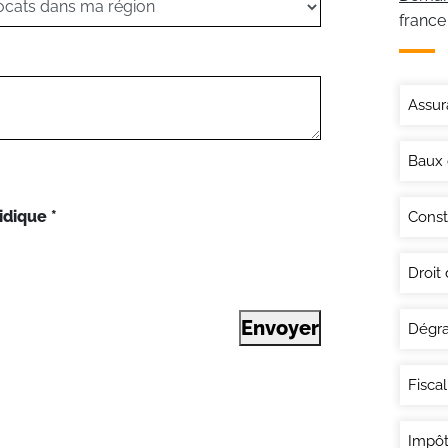
france
Assur
Baux
idique
*
Const
Droit
Envoyer
Dégra
Fisca
Impôt