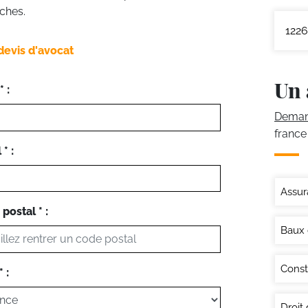
ches.
1226
devis d'avocat
Un 
 :
Demand
france
* :
Assur
postal * :
Baux
Const
 :
Droit