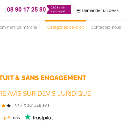
Demander un devis
omment ça marche ?
Catégories de droit
Contactez-nous
TUIT & SANS ENGAGEMENT
E AVIS SUR DEVIS-JURIDIQUE
3.3
/
5
sur
448
avis
es
448
avis