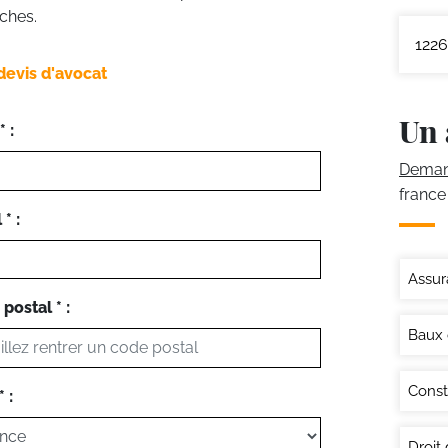
ches.
1226
devis d'avocat
Un 
 :
Demand
france
* :
Assur
postal * :
Baux
Const
 :
Droit