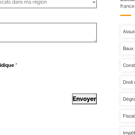
france
Assur
Baux
idique
*
Const
Droit
Envoyer
Dégra
Fisca
Impôt