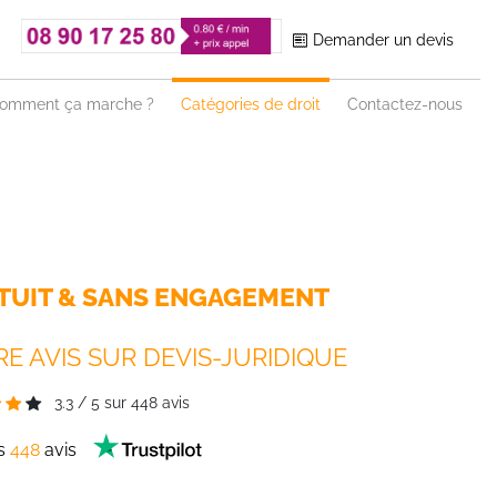
Demander un devis
omment ça marche ?
Catégories de droit
Contactez-nous
TUIT & SANS ENGAGEMENT
E AVIS SUR DEVIS-JURIDIQUE
3.3
/
5
sur
448
avis
es
448
avis