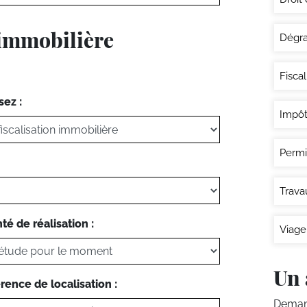
 immobilière
Dégra
Fisca
sez :
Impôt
Permi
Trava
té de réalisation :
Viage
Un 
rence de localisation :
Demand