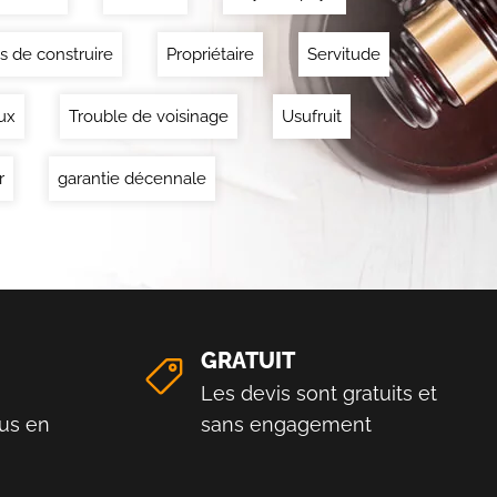
s de construire
Propriétaire
Servitude
ux
Trouble de voisinage
Usufruit
r
garantie décennale
GRATUIT
Les devis sont gratuits et
us en
sans engagement