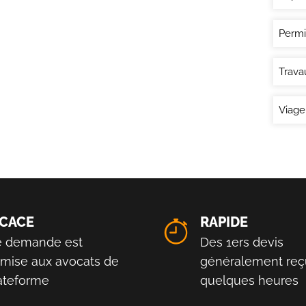
Permi
Trava
Viage
ICACE
RAPIDE
e demande est
Des 1ers devis
smise aux avocats de
généralement reç
lateforme
quelques heures