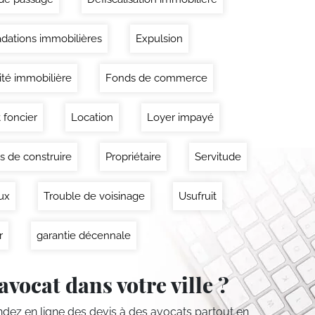
dations immobilières
Expulsion
lité immobilière
Fonds de commerce
 foncier
Location
Loyer impayé
s de construire
Propriétaire
Servitude
ux
Trouble de voisinage
Usufruit
r
garantie décennale
avocat dans votre ville ?
ez en ligne des devis
à des avocats partout en