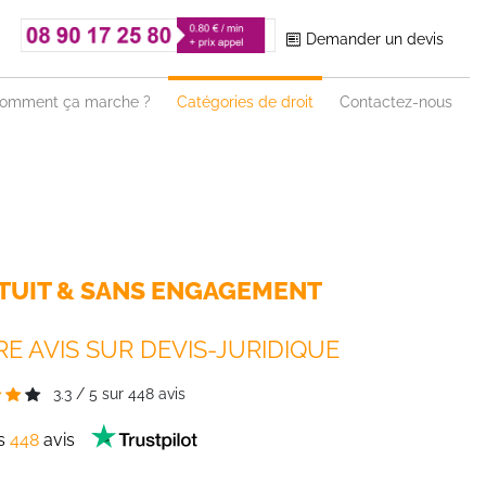
Demander un devis
omment ça marche ?
Catégories de droit
Contactez-nous
TUIT & SANS ENGAGEMENT
E AVIS SUR DEVIS-JURIDIQUE
3.3
/
5
sur
448
avis
es
448
avis