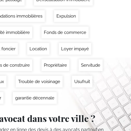
dations immobilières
Expulsion
lité immobilière
Fonds de commerce
 foncier
Location
Loyer impayé
s de construire
Propriétaire
Servitude
ux
Trouble de voisinage
Usufruit
r
garantie décennale
avocat dans votre ville ?
ez en ligne des devis
à des avocats partout en