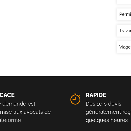
Permi
Trava
Viage
ICACE
RAPIDE
e demande est
Des 1ers devis
smise aux avocats de
généralement reç
lateforme
quelques heures