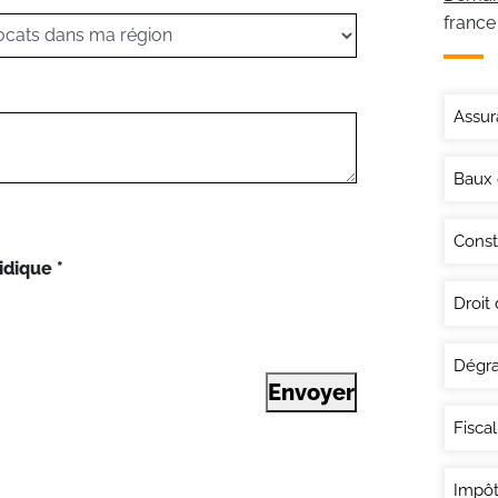
france
Assur
Baux
Const
idique
*
Droit
Dégra
Envoyer
Fisca
Impôt