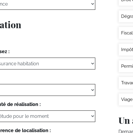
Dégra
tation
Fisca
Impôt
sez :
Permi
Trava
Viage
té de réalisation :
Un 
rence de localisation :
Demand