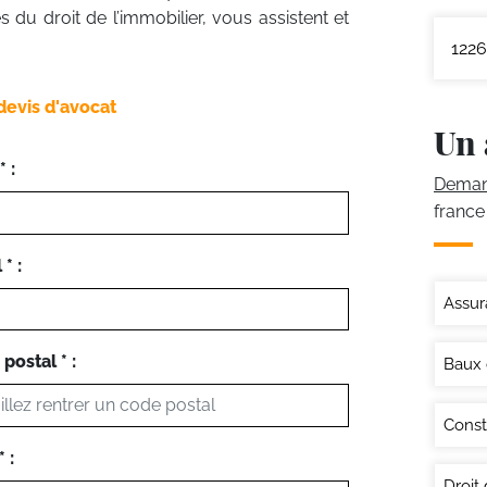
 du droit de l’immobilier, vous assistent et
1226
devis d'avocat
Un 
 :
Demand
france
* :
Assur
postal * :
Baux
Const
 :
Droit