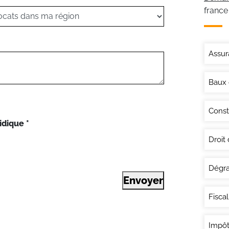
france
Assur
Baux
Const
idique
*
Droit
Dégra
Envoyer
Fisca
Impôt