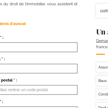
 du droit de l’immobilier, vous assistent et
1226
devis d'avocat
Un 
 :
Demand
france
* :
Assur
postal * :
Baux
Const
 :
Droit