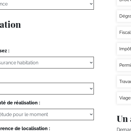
Dégra
tation
Fisca
Impôt
sez :
Permi
Trava
Viage
té de réalisation :
Un 
rence de localisation :
Demand