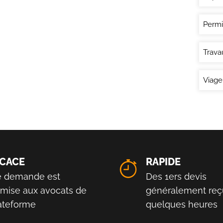
Permi
Trava
Viage
ICACE
RAPIDE
e demande est
Des 1ers devis
smise aux avocats de
généralement reç
lateforme
quelques heures