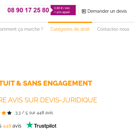
Demander un devis
omment ça marche ?
Catégories de droit
Contactez-nous
TUIT & SANS ENGAGEMENT
E AVIS SUR DEVIS-JURIDIQUE
3.3
/
5
sur
448
avis
es
448
avis