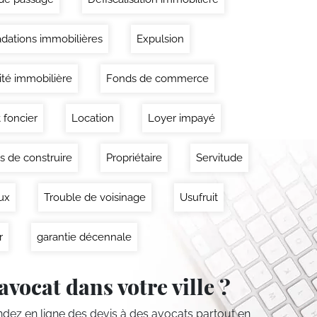
dations immobilières
Expulsion
lité immobilière
Fonds de commerce
 foncier
Location
Loyer impayé
s de construire
Propriétaire
Servitude
ux
Trouble de voisinage
Usufruit
r
garantie décennale
avocat dans votre ville ?
ez en ligne des devis
à des avocats partout en