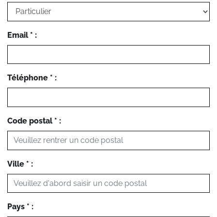
Email * :
Téléphone * :
Code postal * :
Ville * :
Pays * :