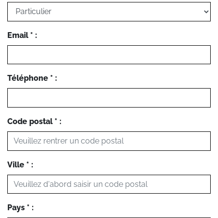
Email * :
Téléphone * :
Code postal * :
Ville * :
Pays * :