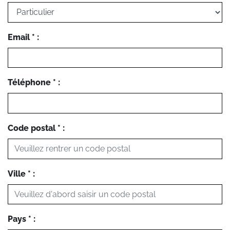
Email * :
Téléphone * :
Code postal * :
Ville * :
Pays * :