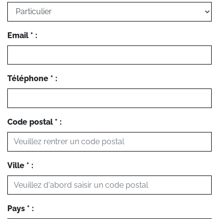
Email * :
Téléphone * :
Code postal * :
Ville * :
Pays * :