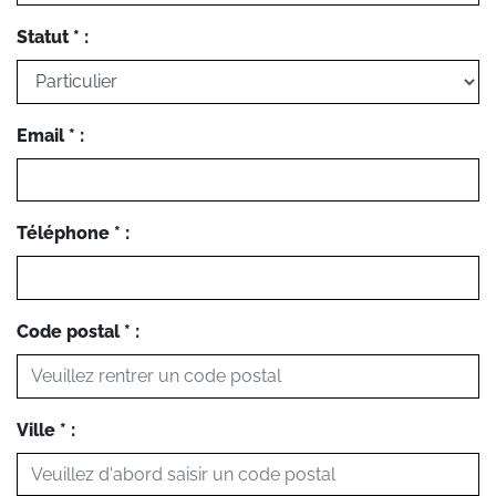
Statut * :
Email * :
Téléphone * :
Code postal * :
Ville * :