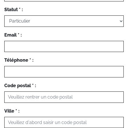
Statut * :
Email * :
Téléphone * :
Code postal * :
Ville * :