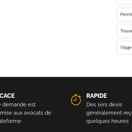
Permi
Trava
Viage
ICACE
RAPIDE
e demande est
Des 1ers devis
smise aux avocats de
généralement reç
lateforme
quelques heures