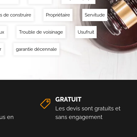
s de construire
Propriétaire
Servitude
ux
Trouble de voisinage
Usufruit
r
garantie décennale
GRATUIT
Les devis sont gratuits et
us en
sans engagement