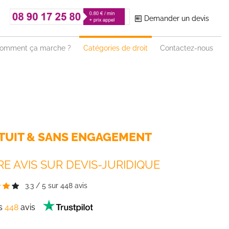
Demander un devis
omment ça marche ?
Catégories de droit
Contactez-nous
TUIT & SANS ENGAGEMENT
E AVIS SUR DEVIS-JURIDIQUE
3.3
/
5
sur
448
avis
es
448
avis