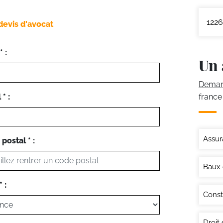
1226
devis d'avocat
 :
Un 
Demand
* :
france
Assur
postal * :
Baux
 :
Const
Droit