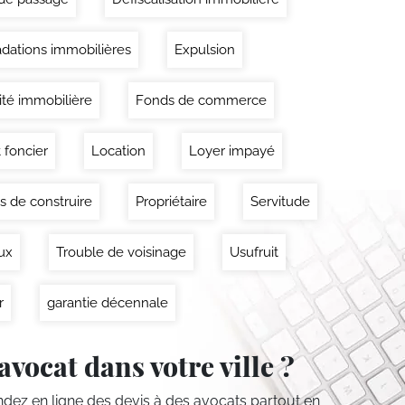
dations immobilières
Expulsion
lité immobilière
Fonds de commerce
 foncier
Location
Loyer impayé
s de construire
Propriétaire
Servitude
ux
Trouble de voisinage
Usufruit
r
garantie décennale
avocat dans votre ville ?
ez en ligne des devis
à des avocats partout en