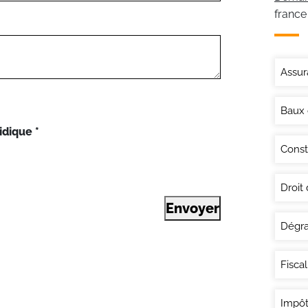
france
Assur
Baux
idique
*
Const
Droit
Envoyer
Dégra
Fisca
Impôt