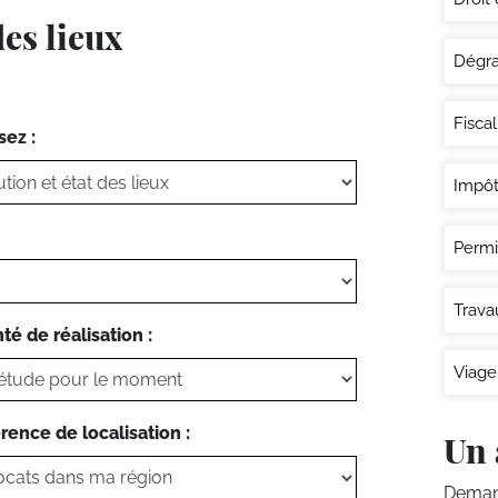
des lieux
Dégra
Fisca
sez :
Impôt
Permi
Trava
té de réalisation :
Viage
rence de localisation :
Un 
Demand