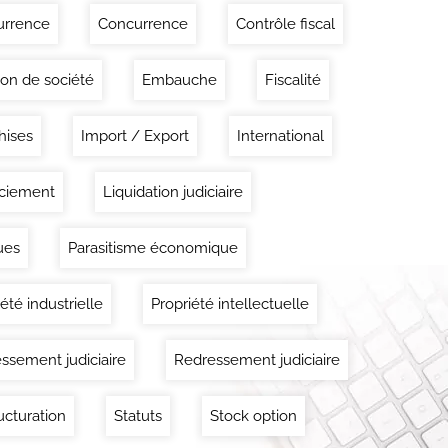
urrence
Concurrence
Contrôle fiscal
ion de société
Embauche
Fiscalité
hises
Import / Export
International
ciement
Liquidation judiciaire
ues
Parasitisme économique
été industrielle
Propriété intellectuelle
ssement judiciaire
Redressement judiciaire
ucturation
Statuts
Stock option