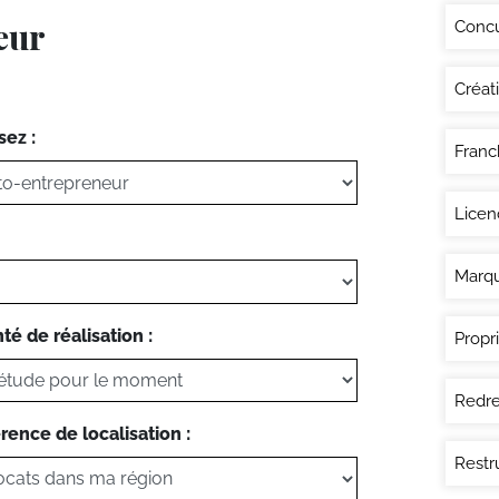
eur
Conc
Créat
sez :
Franc
Licen
Marq
té de réalisation :
Propri
Redre
rence de localisation :
Restr