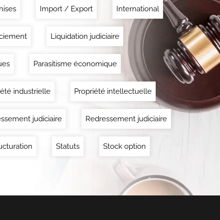
hises
Import / Export
International
ciement
Liquidation judiciaire
ues
Parasitisme économique
été industrielle
Propriété intellectuelle
ssement judiciaire
Redressement judiciaire
ucturation
Statuts
Stock option