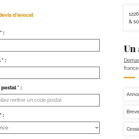
1226
devis d'avocat
& so
 :
Un 
* :
Demand
france
postal * :
Annon
Breve
 :
Cessi