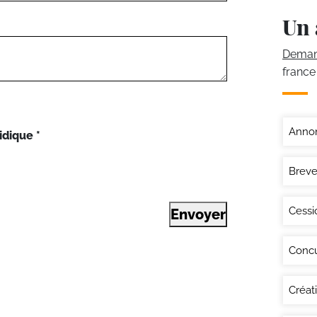
Un 
Demand
france
Annon
idique
*
Breve
Cessi
Envoyer
Conc
Créat