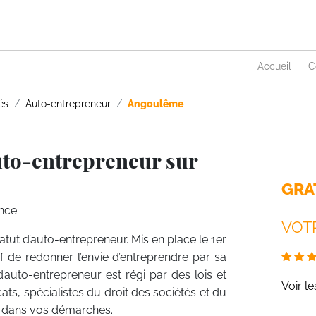
Accueil
C
és
Auto-entrepreneur
Angoulême
uto-entrepreneur sur
GRA
nce.
VOTR
atut d’auto-entrepreneur. Mis en place le 1er
f de redonner l’envie d’entreprendre par sa
d’auto-entrepreneur est régi par des lois et
Voir l
ts, spécialistes du droit des sociétés et du
nt dans vos démarches.