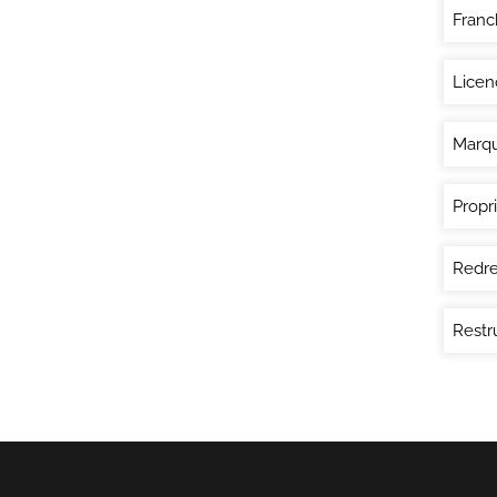
Franc
Licen
Marq
Propri
Redre
Restr