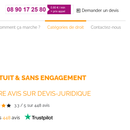
Demander un devis
omment ça marche ?
Catégories de droit
Contactez-nous
TUIT & SANS ENGAGEMENT
E AVIS SUR DEVIS-JURIDIQUE
3.3
/
5
sur
448
avis
es
448
avis