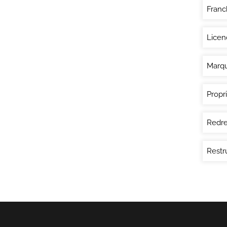
Franc
Licen
Marq
Propri
Redre
Restr