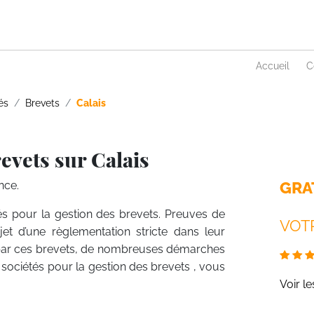
Accueil
C
és
Brevets
Calais
evets sur Calais
GRA
nce.
és pour la gestion des brevets. Preuves de
VOTR
objet d’une règlementation stricte dans leur
on par ces brevets, de nombreuses démarches
s sociétés pour la gestion des brevets , vous
Voir l