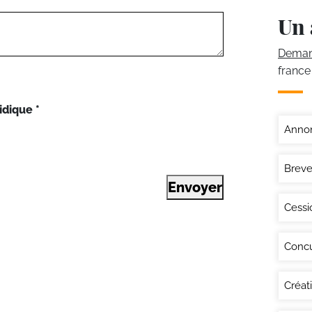
Un 
Demand
france
idique
*
Annon
Breve
Envoyer
Cessi
Conc
Créat