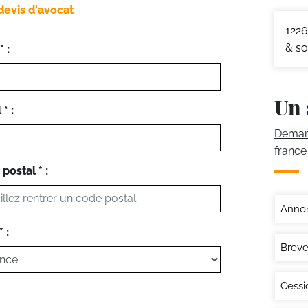
devis d'avocat
1226
& so
 :
Un 
* :
Demand
france
postal * :
Annon
 :
Breve
Cessi