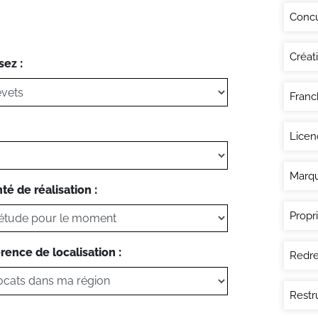
Conc
Créat
sez :
Franc
Licen
Marq
té de réalisation :
Propri
rence de localisation :
Redre
Restr