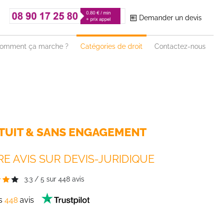
Demander un devis
omment ça marche ?
Catégories de droit
Contactez-nous
TUIT & SANS ENGAGEMENT
E AVIS SUR DEVIS-JURIDIQUE
3.3
/
5
sur
448
avis
es
448
avis