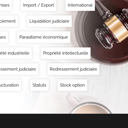
hises
Import / Export
International
ciement
Liquidation judiciaire
ues
Parasitisme économique
été industrielle
Propriété intellectuelle
ssement judiciaire
Redressement judiciaire
ucturation
Statuts
Stock option