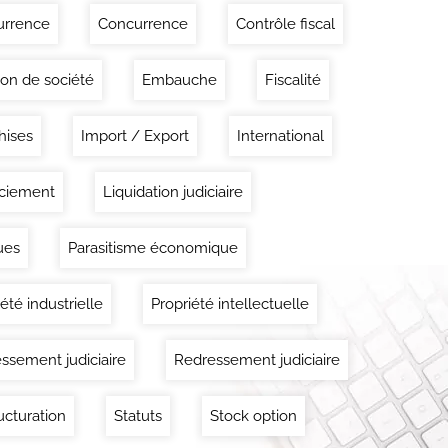
urrence
Concurrence
Contrôle fiscal
ion de société
Embauche
Fiscalité
hises
Import / Export
International
ciement
Liquidation judiciaire
ues
Parasitisme économique
été industrielle
Propriété intellectuelle
ssement judiciaire
Redressement judiciaire
ucturation
Statuts
Stock option