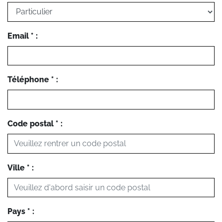
Email * :
Téléphone * :
Code postal * :
Ville * :
Pays * :