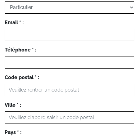
Email * :
Téléphone * :
Code postal * :
Ville * :
Pays * :