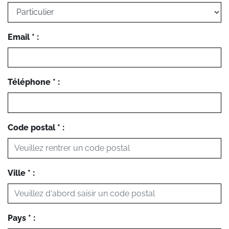
Email * :
Téléphone * :
Code postal * :
Ville * :
Pays * :